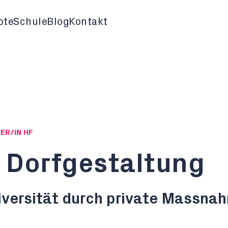
ote
Schule
Blog
Kontakt
ER/IN HF
 Dorfgestaltung
iversität durch private Massna