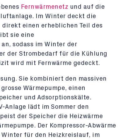
iebenes
Fernwärmenetz
und auf die
uftanlage. Im Winter deckt die
irekt einen erheblichen Teil des
bt sie eine
 an, sodass im Winter der
r der Strombedarf f
ü
r die K
ü
hlung
izit wird mit Fernw
ä
rme gedeckt.
ösung. Sie kombiniert den massiven
e grosse W
ä
rmepumpe, einen
peicher und Adsorptionsk
ä
lte.
V
‑
Anlage l
ä
dt im Sommer den
speist der Speicher die Heizw
ä
rme
ä
rmepumpe. Der Kompressor
‑
Abw
ä
rme
 Winter f
ü
r den Heizkreislauf, im