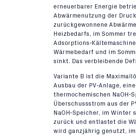
erneuerbarer Energie betr
Abwärmenutzung der Druckl
zurückgewonnene Abwärme d
Heizbedarfs, im Sommer trei
Adsorptions
‑
K
ä
ltemaschine
Wärmebedarf und im Somme
sinkt. Das verbleibende Def
Variante B ist die Maximall
Ausbau der PV
‑
Anlage, ein
thermochemischen NaOH
‑
S
Ü
berschussstrom aus der P
NaOH
‑
Speicher, im Winter 
zur
ü
ck und entlastet die W
wird ganzj
ä
hrig genutzt, im