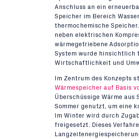
Anschluss an ein erneuerb
Speicher im Bereich Wasse
thermochemische Speicher.
neben elektrischen Kompre
w
ä
rmegetriebene Adsorpti
System wurde hinsichtlich 
Wirtschaftlichkeit und Um
Im Zentrum des Konzepts s
Wärmespeicher auf Basis v
Überschüssige Wärme aus S
Sommer genutzt, um eine k
Im Winter wird durch Zuga
freigesetzt. Dieses Verfahr
Langzeitenergiespeicherung