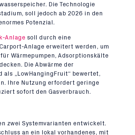
wasserspeicher. Die Technologie
stadium, soll jedoch ab 2026 in den
 enormes Potenzial.
k
‑
Anlage
soll durch eine
Carport
‑
Anlage erweitert werden, um
f
ü
r W
ä
rmepumpen, Adsorptionsk
ä
lte
 decken. Die Abw
ä
rme der
d als
„
Low
Hanging
Fruit
“
bewertet,
n. Ihre Nutzung erfordert geringe
ziert sofort den Gasverbrauch.
en zwei Systemvarianten entwickelt.
schluss an ein lokal vorhandenes, mit