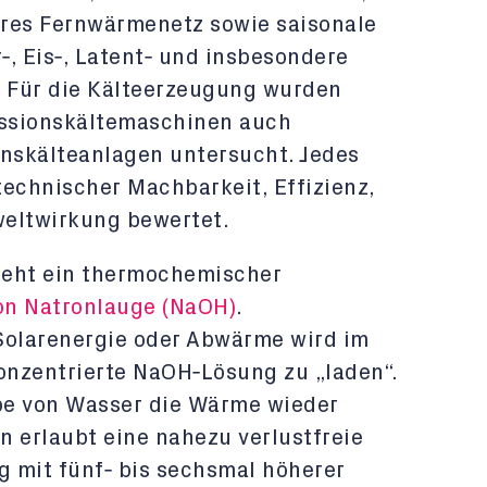
ares Fernw
ä
rmenetz sowie saisonale
r
‑
, Eis
‑
, Latent
‑
und insbesondere
 F
ü
r die K
ä
lteerzeugung wurden
ssionsk
ä
ltemaschinen auch
onsk
ä
lteanlagen untersucht. Jedes
technischer Machbarkeit, Effizienz,
weltwirkung bewertet.
teht ein thermochemischer
on Natronlauge (NaOH)
.
olarenergie oder Abwärme wird im
onzentrierte NaOH
‑
L
ö
sung zu
„
laden
“
.
be von Wasser die W
ä
rme wieder
en erlaubt eine nahezu verlustfreie
 mit f
ü
nf
‑
bis sechsmal h
ö
herer