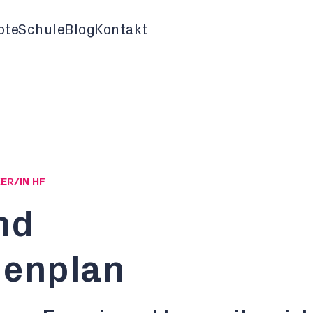
ote
Schule
Blog
Kontakt
ER/IN HF
nd
enplan