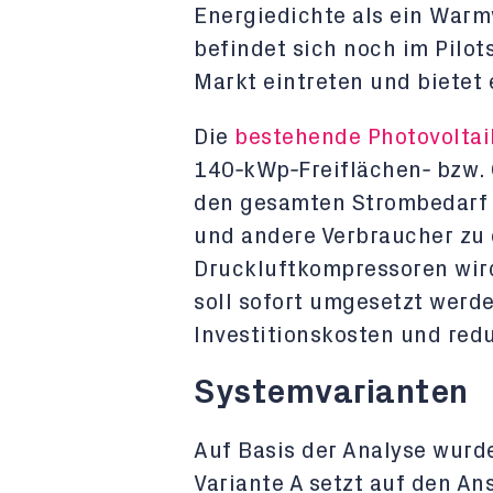
Energiedichte als ein Warm
befindet sich noch im Pilot
Markt eintreten und bietet
Die
bestehende Photovoltai
140
‑
kWp
‑
Freifl
ä
chen
‑
bzw. 
den gesamten Strombedarf 
und andere Verbraucher zu
Druckluftkompressoren wir
soll sofort umgesetzt werde
Investitionskosten und redu
Systemvarianten
Auf Basis der Analyse wurd
Variante A setzt auf den An