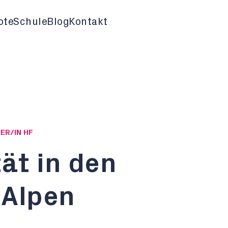
ote
Schule
Blog
Kontakt
ER/IN HF
tät in den
 Alpen