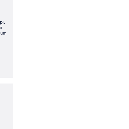
pl.
hr
zum