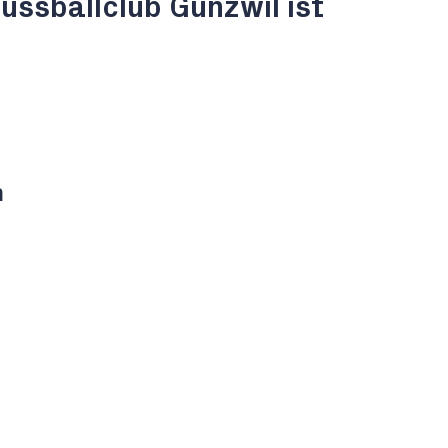
ussballclub Gunzwil ist
n