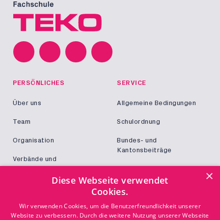
PERSÖNLICHES
SERVICE
Über uns
Allgemeine Bedingungen
Team
Schulordnung
Organisation
Bundes- und
Kantonsbeiträge
Verbände und
Kooperationen
Militär und Zivildienst
×
Diese Webseite verwendet
Jobs
Cookies.
Login
KONTAKT
Wir verwenden Cookies, um die Benutzerfreundlichkeit unserer
Website zu verbessern. Durch die weitere Nutzung unserer Webseite