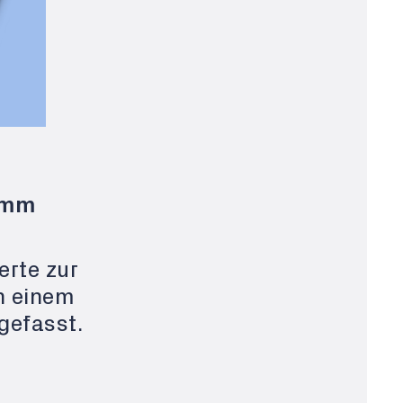
amm
erte zur
n einem
efasst.