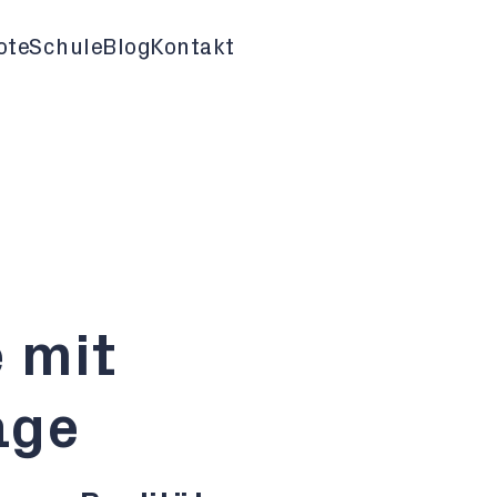
ote
Schule
Blog
Kontakt
 mit
age