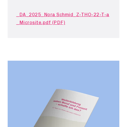
_DA_2025_Nora Schmid_Z-THO-22-T-a
_Microsite.pdf (PDF)