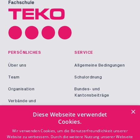
PERSÖNLICHES
SERVICE
Über uns
Allgemeine Bedingungen
Team
Schulordnung
Organisation
Bundes- und
Kantonsbeiträge
Verbände und
Kooperationen
Militär und Zivildienst
×
Diese Webseite verwendet
Jobs
Cookies.
Login
KONTAKT
Wir verwenden Cookies, um die Benutzerfreundlichkeit unserer
Website zu verbessern. Durch die weitere Nutzung unserer Webseite