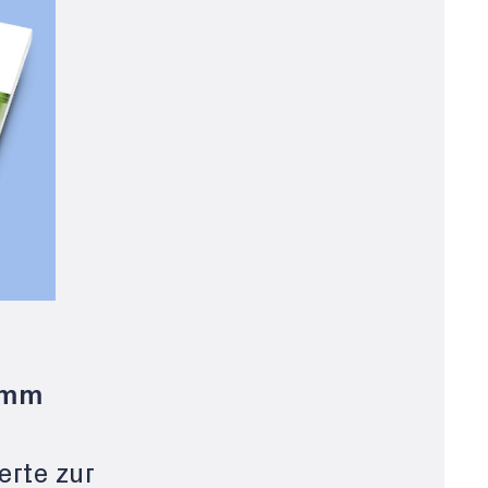
amm
erte zur