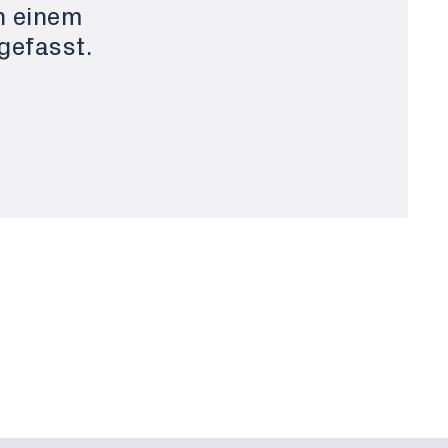
n einem
efasst.