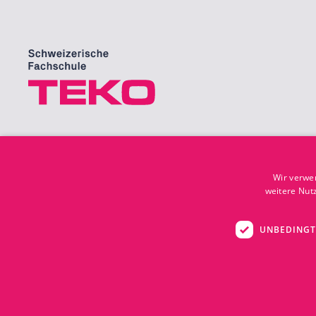
Wir verwe
weitere Nut
UNBEDINGT
© Copyright TEKO
Disclaimer
Impressum
Cookie-Eins