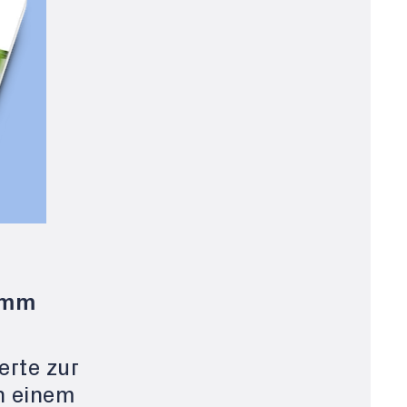
amm
erte zur
n einem