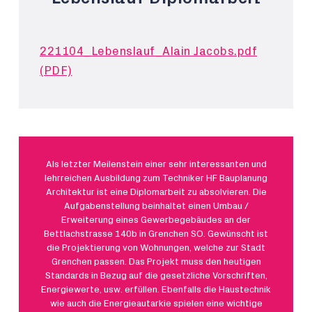
221104_Lebenslauf_Alain Jacobs.pdf
(PDF)
Als letzter Meilenstein einer sehr interessanten und
lehrreichen Ausbildung zum Techniker HF Bauplanung
Architektur ist eine Diplomarbeit zu absolvieren. Die
Aufgabenstellung beinhaltet einen Umbau /
Erweiterung eines Gewerbegebäudes an der
Bettlachstrasse 140b in Grenchen SO. Gewünscht ist
die Projektierung von Wohnungen, welche zur Stadt
Grenchen passen. Das Projekt muss den heutigen
Standards in Bezug auf die gesetzliche Vorschriften,
Energiewerte, usw. erfüllen. Ebenfalls die Haustechnik
wie auch die Energieautarkie spielen eine wichtige